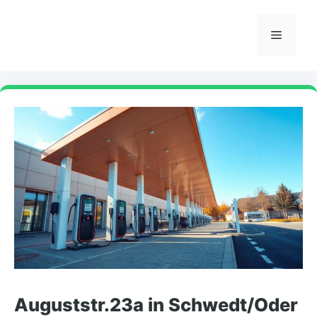
Skip
to
Menu
content
Auguststr.23a in Schwedt/Oder