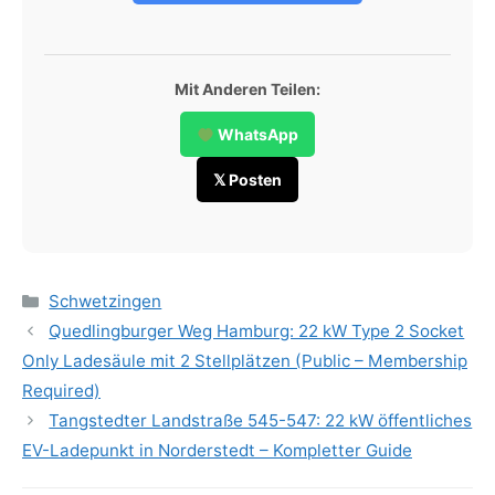
Mit Anderen Teilen:
WhatsApp
𝕏 Posten
Categories
Schwetzingen
Quedlingburger Weg Hamburg: 22 kW Type 2 Socket
Only Ladesäule mit 2 Stellplätzen (Public – Membership
Required)
Tangstedter Landstraße 545-547: 22 kW öffentliches
EV-Ladepunkt in Norderstedt – Kompletter Guide