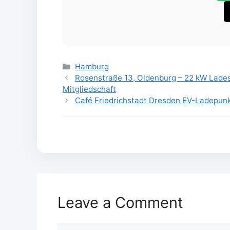
Categories
Hamburg
Rosenstraße 13, Oldenburg – 22 kW Ladesä
Mitgliedschaft
Café Friedrichstadt Dresden EV-Ladepunk
Leave a Comment
Comment