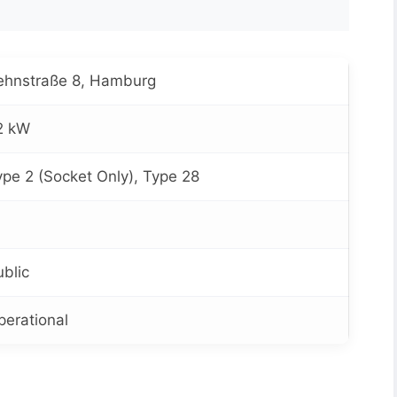
ehnstraße 8, Hamburg
2 kW
ype 2 (Socket Only), Type 28
ublic
perational