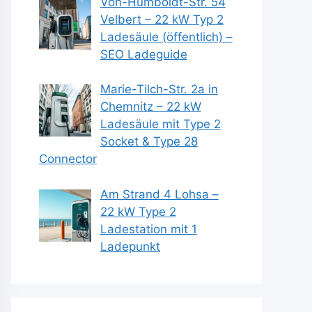
Von-Humboldt-Str. 54
Velbert – 22 kW Typ 2
Ladesäule (öffentlich) –
SEO Ladeguide
Marie-Tilch-Str. 2a in
Chemnitz – 22 kW
Ladesäule mit Type 2
Socket & Type 28
Connector
Am Strand 4 Lohsa –
22 kW Type 2
Ladestation mit 1
Ladepunkt