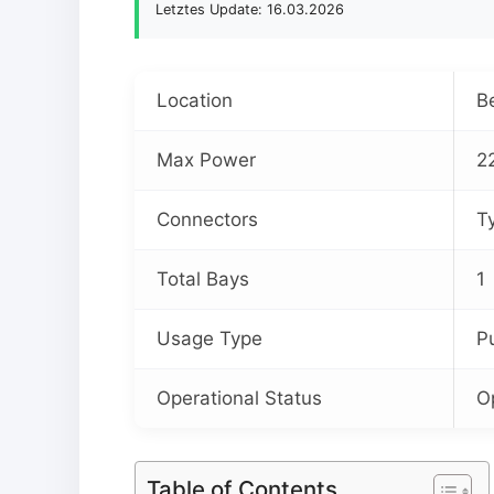
Letztes Update: 16.03.2026
Location
B
Max Power
2
Connectors
T
Total Bays
1
Usage Type
P
Operational Status
O
Table of Contents