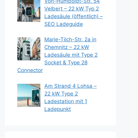
Von-Humboldt-Str. 54
Velbert – 22 kW Typ 2
Ladesäule (öffentlich) –
SEO Ladeguide
Marie-Tilch-Str. 2a in
Chemnitz – 22 kW
Ladesäule mit Type 2
Socket & Type 28
Connector
Am Strand 4 Lohsa –
22 kW Type 2
Ladestation mit 1
Ladepunkt