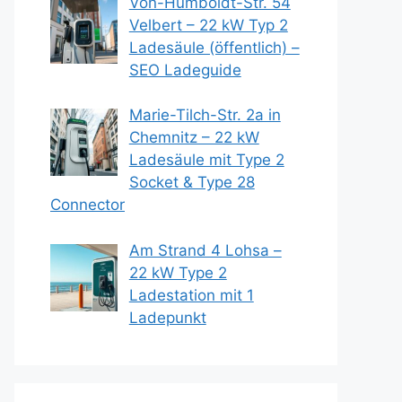
Von-Humboldt-Str. 54
Velbert – 22 kW Typ 2
Ladesäule (öffentlich) –
SEO Ladeguide
Marie-Tilch-Str. 2a in
Chemnitz – 22 kW
Ladesäule mit Type 2
Socket & Type 28
Connector
Am Strand 4 Lohsa –
22 kW Type 2
Ladestation mit 1
Ladepunkt