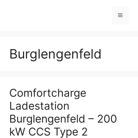
Skip
to
Menu
content
Burglengenfeld
Comfortcharge
Ladestation
Burglengenfeld – 200
kW CCS Type 2