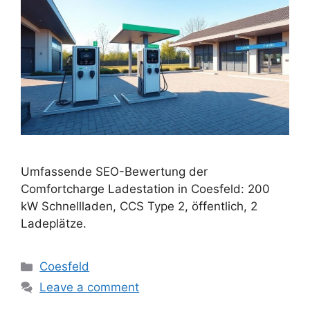
Umfassende SEO-Bewertung der
Comfortcharge Ladestation in Coesfeld: 200
kW Schnellladen, CCS Type 2, öffentlich, 2
Ladeplätze.
Categories
Coesfeld
Leave a comment