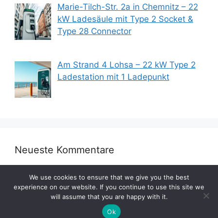
Marie-Tilch-Str. 2a in Chemnitz – 22
kW Ladesäule mit Type 2 Socket &
Type 28 Connector
Am Strand 4 Lohsa – 22 kW Type 2
Ladestation mit 1 Ladepunkt
Neueste Kommentare
We use cookies to ensure that we give you the best
experience on our website. If you continue to use this site we
will assume that you are happy with it.
Ok