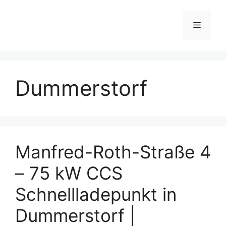
Skip
to
Menu
content
Dummerstorf
Manfred-Roth-Straße 4
– 75 kW CCS
Schnellladepunkt in
Dummerstorf |