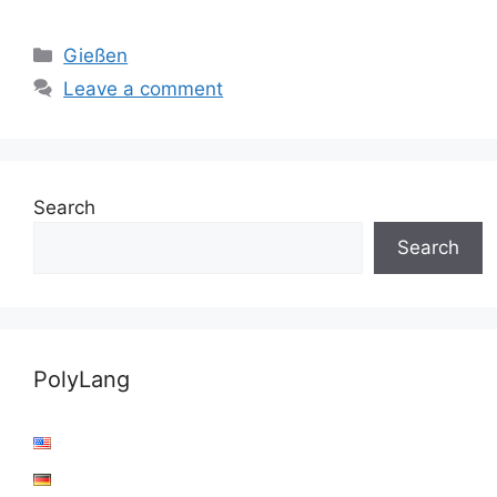
Categories
Gießen
Leave a comment
Search
Search
PolyLang