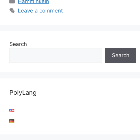
Categories
Hamminkeln
Leave a comment
Search
Search
PolyLang