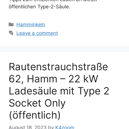
öffentlichen Type-2-Säule.
Categories
Hamminkeln
Leave a comment
Rautenstrauchstraße
62, Hamm – 22 kW
Ladesäule mit Type 2
Socket Only
(öffentlich)
August 18, 2023
by
K4zoom