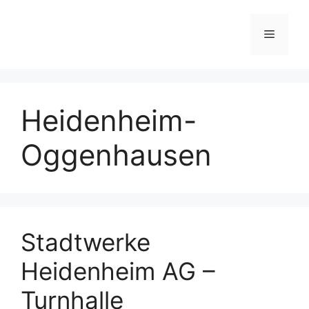
Skip
to
Menu
content
Heidenheim-
Oggenhausen
Stadtwerke
Heidenheim AG –
Turnhalle