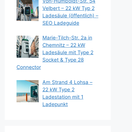
Von-Humboldt-Str. 54
Velbert – 22 kW Typ 2
Ladesäule (öffentlich) –
SEO Ladeguide
Marie-Tilch-Str. 2a in
Chemnitz – 22 kW
Ladesäule mit Type 2
Socket & Type 28
Connector
Am Strand 4 Lohsa –
22 kW Type 2
Ladestation mit 1
Ladepunkt