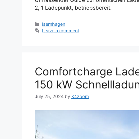
2, 1 Ladepunkt, betriebsbereit.
Categories
Isernhagen
Leave a comment
Comfortcharge Lades
150 kW Schnellladun
July 25, 2024
by
K4zoom