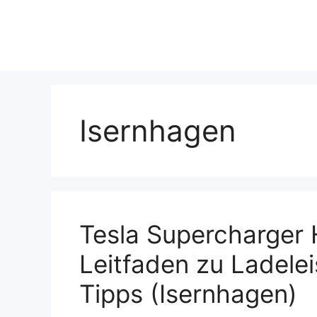
Skip
to
content
Isernhagen
Tesla Supercharger 
Leitfaden zu Ladele
Tipps (Isernhagen)