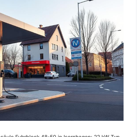
säule Fuhrbleek 48-50 in Isernhagen: 22 kW Typ-