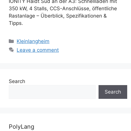
IONITY Haidt Süd an der A3: Schnellladen mit
350 kW, 4 Stalls, CCS-Anschlüsse, öffentliche
Rastanlage – Überblick, Spezifikationen &
Tipps.
Categories
Kleinlangheim
Leave a comment
Search
Search
PolyLang