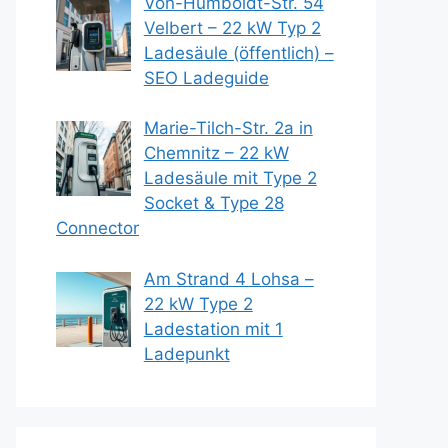
Von-Humboldt-Str. 54
Velbert – 22 kW Typ 2
Ladesäule (öffentlich) –
SEO Ladeguide
Marie-Tilch-Str. 2a in
Chemnitz – 22 kW
Ladesäule mit Type 2
Socket & Type 28
Connector
Am Strand 4 Lohsa –
22 kW Type 2
Ladestation mit 1
Ladepunkt