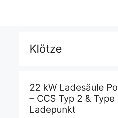
Skip
to
content
Klötze
22 kW Ladesäule Pop
– CCS Typ 2 & Type 2
Ladepunkt