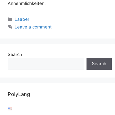
Annehmlichkeiten.
Categories
Laaber
Leave a comment
Search
Search
PolyLang