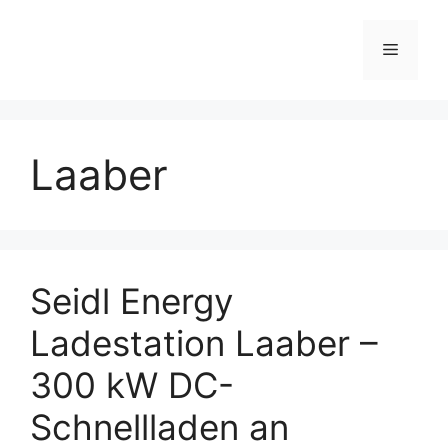
Skip
to
Menu
content
Laaber
Seidl Energy
Ladestation Laaber –
300 kW DC-
Schnellladen an