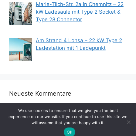
Marie-Tilch-Str. 2a in Chemnitz – 22
kW Ladesäule mit Type 2 Socket &
Type 28 Connector
Am Strand 4 Lohsa – 22 kW Type 2
Ladestation mit 1 Ladepunkt
Neueste Kommentare
We use cookies to ensure that we give you the best
experience on our website. If you continue to use this site we
will assume that you are happy with it.
Ok