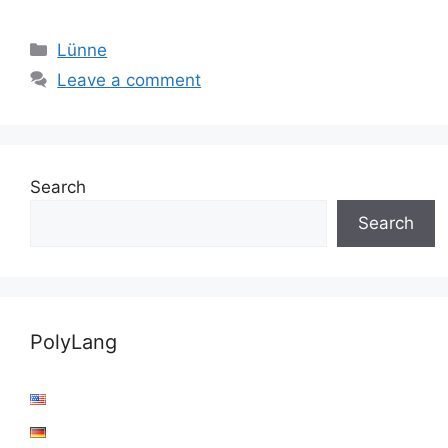
Categories
Lünne
Leave a comment
Search
Search
PolyLang