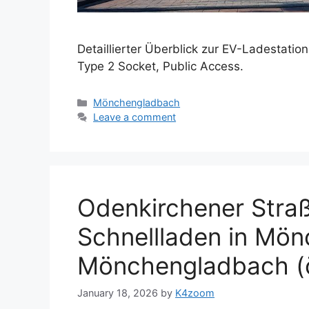
Detaillierter Überblick zur EV-Ladestati
Type 2 Socket, Public Access.
Categories
Mönchengladbach
Leave a comment
Odenkirchener Stra
Schnellladen in Mö
Mönchengladbach (ö
January 18, 2026
by
K4zoom