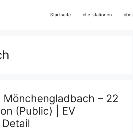
Startseite
alle-stationen
abo
ch
in Mönchengladbach – 22
on (Public) | EV
 Detail