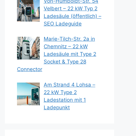
Von-Humboldt-Str. 54
Velbert – 22 kW Typ 2
Ladesäule (öffentlich) –
SEO Ladeguide
Marie-Tilch-Str. 2a in
Chemnitz – 22 kW
Ladesäule mit Type 2
Socket & Type 28
Connector
Am Strand 4 Lohsa –
22 kW Type 2
Ladestation mit 1
Ladepunkt