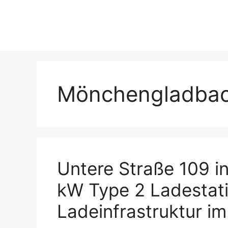
Skip
to
content
Mönchengladba
Untere Straße 109 
kW Type 2 Ladestati
Ladeinfrastruktur im