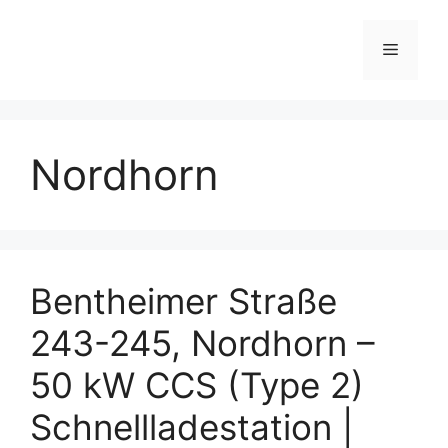
Skip
to
Menu
content
Nordhorn
Bentheimer Straße
243-245, Nordhorn –
50 kW CCS (Type 2)
Schnellladestation |