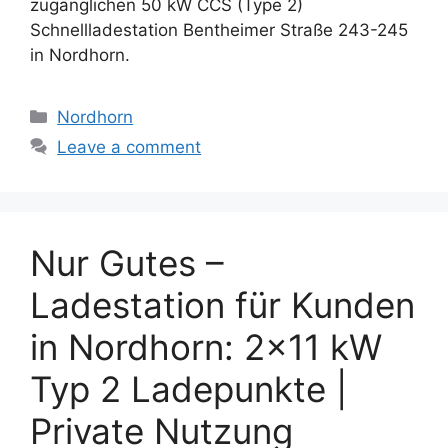
zugänglichen 50 kW CCS (Type 2)
Schnellladestation Bentheimer Straße 243-245
in Nordhorn.
Categories
Nordhorn
Leave a comment
Nur Gutes –
Ladestation für Kunden
in Nordhorn: 2×11 kW
Typ 2 Ladepunkte |
Private Nutzung