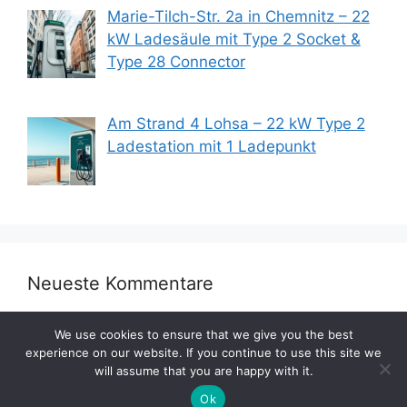
Marie-Tilch-Str. 2a in Chemnitz – 22
kW Ladesäule mit Type 2 Socket &
Type 28 Connector
Am Strand 4 Lohsa – 22 kW Type 2
Ladestation mit 1 Ladepunkt
Neueste Kommentare
We use cookies to ensure that we give you the best
experience on our website. If you continue to use this site we
will assume that you are happy with it.
Ok