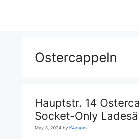
Skip
to
content
Ostercappeln
Hauptstr. 14 Osterc
Socket-Only Ladesäu
May 3, 2024
by
K4zoom