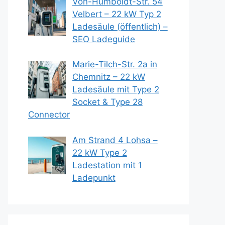
Von-Humboldt-Str. 54
Velbert – 22 kW Typ 2
Ladesäule (öffentlich) –
SEO Ladeguide
Marie-Tilch-Str. 2a in
Chemnitz – 22 kW
Ladesäule mit Type 2
Socket & Type 28
Connector
Am Strand 4 Lohsa –
22 kW Type 2
Ladestation mit 1
Ladepunkt