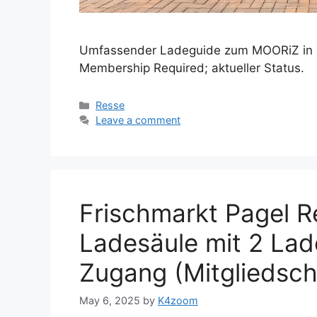
Umfassender Ladeguide zum MOORiZ in Res
Membership Required; aktueller Status.
Categories
Resse
Leave a comment
Frischmarkt Pagel R
Ladesäule mit 2 Lad
Zugang (Mitgliedscha
May 6, 2025
by
K4zoom