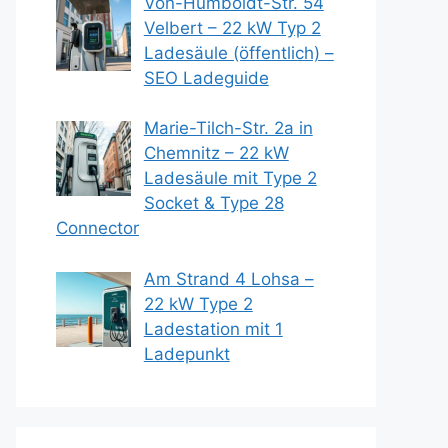
Von-Humboldt-Str. 54
Velbert – 22 kW Typ 2
Ladesäule (öffentlich) –
SEO Ladeguide
Marie-Tilch-Str. 2a in
Chemnitz – 22 kW
Ladesäule mit Type 2
Socket & Type 28
Connector
Am Strand 4 Lohsa –
22 kW Type 2
Ladestation mit 1
Ladepunkt