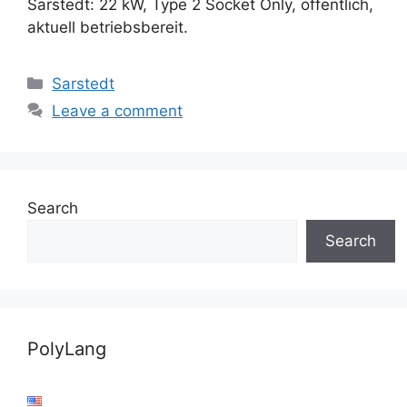
Sarstedt: 22 kW, Type 2 Socket Only, öffentlich,
aktuell betriebsbereit.
Categories
Sarstedt
Leave a comment
Search
Search
PolyLang