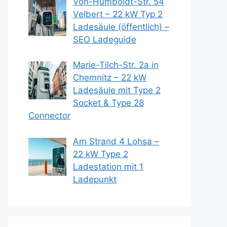
Von-Humboldt-Str. 54
Velbert – 22 kW Typ 2
Ladesäule (öffentlich) –
SEO Ladeguide
Marie-Tilch-Str. 2a in
Chemnitz – 22 kW
Ladesäule mit Type 2
Socket & Type 28
Connector
Am Strand 4 Lohsa –
22 kW Type 2
Ladestation mit 1
Ladepunkt