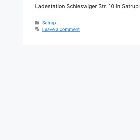
Ladestation Schleswiger Str. 10 in Satrup
Categories
Satrup
Leave a comment