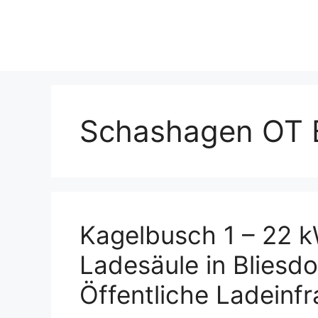
Skip
to
content
Schashagen OT B
Kagelbusch 1 – 22 
Ladesäule in Bliesd
Öffentliche Ladeinfr