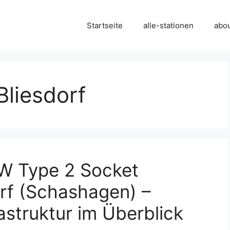
Startseite
alle-stationen
abo
liesdorf
kW Type 2 Socket
orf (Schashagen) –
astruktur im Überblick