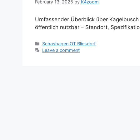
February 13, 2025
by
K4zoom
Umfassender Überblick über Kagelbusch 1
öffentlich nutzbar – Standort, Spezifikati
Categories
Schashagen OT Bliesdorf
Leave a comment