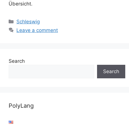
Übersicht.
Categories
Schleswig
Leave a comment
Search
Search
PolyLang