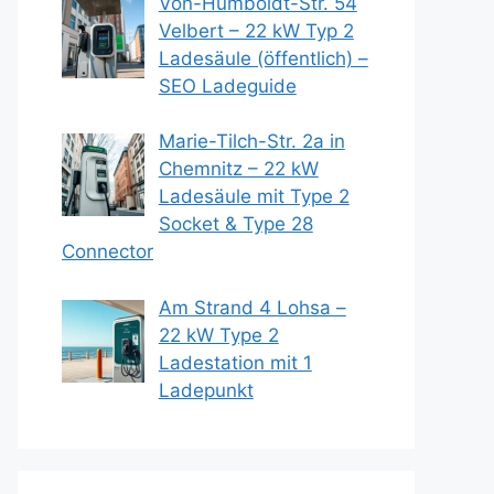
Von-Humboldt-Str. 54
Velbert – 22 kW Typ 2
Ladesäule (öffentlich) –
SEO Ladeguide
Marie-Tilch-Str. 2a in
Chemnitz – 22 kW
Ladesäule mit Type 2
Socket & Type 28
Connector
Am Strand 4 Lohsa –
22 kW Type 2
Ladestation mit 1
Ladepunkt