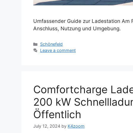
Umfassender Guide zur Ladestation Am Fl
Anschluss, Nutzung und Umgebung.
Categories
Schönefeld
Leave a comment
Comfortcharge Lades
200 kW Schnellladu
Öffentlich
July 12, 2024
by
K4zoom