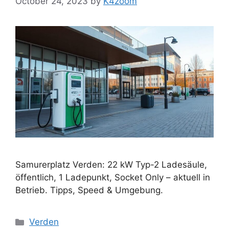
October 24, 2023
by
K4zoom
Samurerplatz Verden: 22 kW Typ-2 Ladesäule,
öffentlich, 1 Ladepunkt, Socket Only – aktuell in
Betrieb. Tipps, Speed & Umgebung.
Categories
Verden