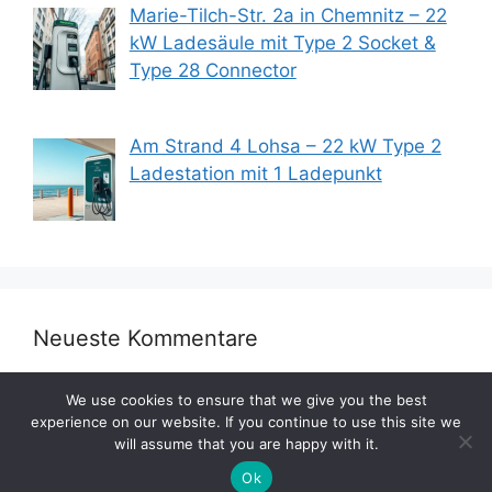
Marie-Tilch-Str. 2a in Chemnitz – 22
kW Ladesäule mit Type 2 Socket &
Type 28 Connector
Am Strand 4 Lohsa – 22 kW Type 2
Ladestation mit 1 Ladepunkt
Neueste Kommentare
We use cookies to ensure that we give you the best
experience on our website. If you continue to use this site we
will assume that you are happy with it.
Ok