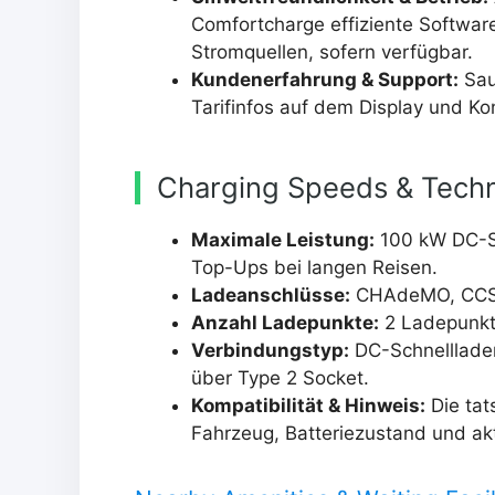
Comfortcharge effiziente Software
Stromquellen, sofern verfügbar.
Kundenerfahrung & Support:
Sau
Tarifinfos auf dem Display und Kon
Charging Speeds & Techn
Maximale Leistung:
100 kW DC-Sc
Top-Ups bei langen Reisen.
Ladeanschlüsse:
CHAdeMO, CCS (
Anzahl Ladepunkte:
2 Ladepunkte
Verbindungstyp:
DC-Schnelllad
über Type 2 Socket.
Kompatibilität & Hinweis:
Die tat
Fahrzeug, Batteriezustand und ak