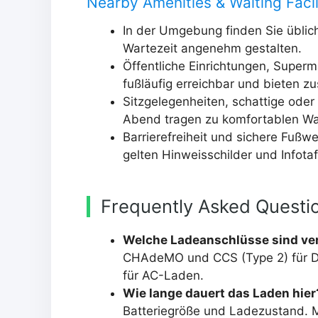
Nearby Amenities & Waiting Facil
In der Umgebung finden Sie üblic
Wartezeit angenehm gestalten.
Öffentliche Einrichtungen, Superm
fußläufig erreichbar und bieten zu
Sitzgelegenheiten, schattige ode
Abend tragen zu komfortablen War
Barrierefreiheit und sichere Fußw
gelten Hinweisschilder und Infotaf
Frequently Asked Questi
Welche Ladeanschlüsse sind ve
CHAdeMO und CCS (Type 2) für DC
für AC-Laden.
Wie lange dauert das Laden hier
Batteriegröße und Ladezustand. M