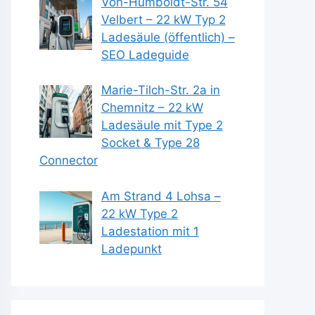
Von-Humboldt-Str. 54
Velbert – 22 kW Typ 2
Ladesäule (öffentlich) –
SEO Ladeguide
Marie-Tilch-Str. 2a in
Chemnitz – 22 kW
Ladesäule mit Type 2
Socket & Type 28
Connector
Am Strand 4 Lohsa –
22 kW Type 2
Ladestation mit 1
Ladepunkt