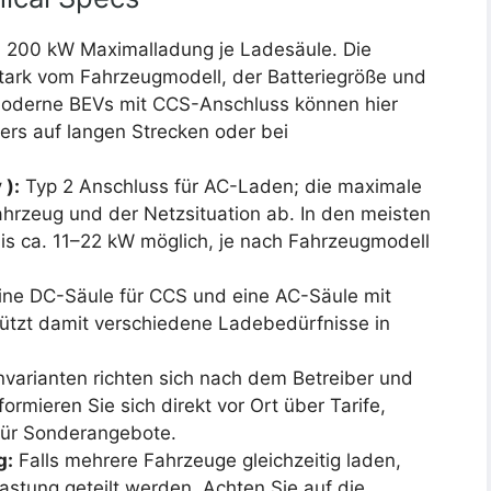
u 200 kW Maximalladung je Ladesäule. Die
stark vom Fahrzeugmodell, der Batteriegröße und
oderne BEVs mit CCS-Anschluss können hier
ers auf langen Strecken oder bei
 ):
Typ 2 Anschluss für AC-Laden; die maximale
hrzeug und der Netzsituation ab. In den meisten
s ca. 11–22 kW möglich, je nach Fahrzeugmodell
ine DC-Säule für CCS und eine AC-Säule mit
tützt damit verschiedene Ladebedürfnisse in
varianten richten sich nach dem Betreiber und
rmieren Sie sich direkt vor Ort über Tarife,
 für Sonderangebote.
g:
Falls mehrere Fahrzeuge gleichzeitig laden,
astung geteilt werden. Achten Sie auf die