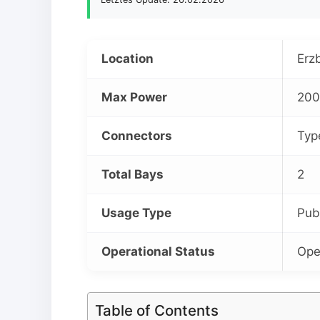
Location
Erzb
Max Power
200
Connectors
Typ
Total Bays
2
Usage Type
Pub
Operational Status
Ope
Table of Contents