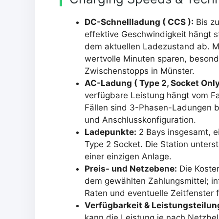
DC-Schnellladung ( CCS ):
Bis z
effektive Geschwindigkeit hängt 
dem aktuellen Ladezustand ab. M
wertvolle Minuten sparen, besond
Zwischenstopps in Münster.
AC-Ladung ( Type 2, Socket Only
verfügbare Leistung hängt vom Fa
Fällen sind 3-Phasen-Ladungen bi
und Anschlusskonfiguration.
Ladepunkte:
2 Bays insgesamt, e
Type 2 Socket. Die Station unters
einer einzigen Anlage.
Preis- und Netzebene:
Die Kosten
dem gewählten Zahlungsmittel; info
Raten und eventuelle Zeitfenster
Verfügbarkeit & Leistungsteilun
kann die Leistung je nach Netzbel