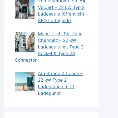
Von-Humboldt-Str. 54
Velbert – 22 kW Typ 2
Ladesäule (öffentlich) –
SEO Ladeguide
Marie-Tilch-Str. 2a in
Chemnitz – 22 kW
Ladesäule mit Type 2
Socket & Type 28
Connector
Am Strand 4 Lohsa –
22 kW Type 2
Ladestation mit 1
Ladepunkt