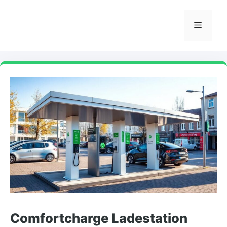
Skip
to
Menu
content
Comfortcharge Ladestation