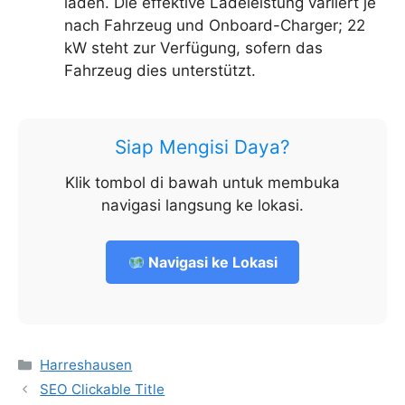
laden. Die effektive Ladeleistung variiert je
nach Fahrzeug und Onboard-Charger; 22
kW steht zur Verfügung, sofern das
Fahrzeug dies unterstützt.
Siap Mengisi Daya?
Klik tombol di bawah untuk membuka
navigasi langsung ke lokasi.
Navigasi ke Lokasi
Kategorien
Harreshausen
SEO Clickable Title