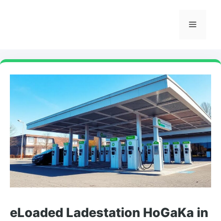
Skip
to
Menu
content
eLoaded Ladestation HoGaKa in