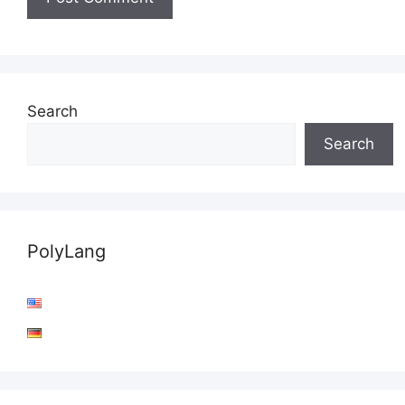
Search
Search
PolyLang