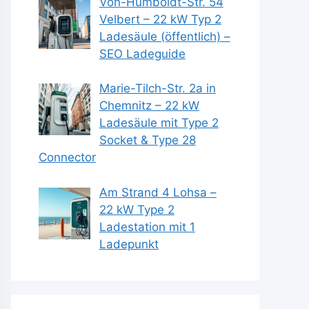
Von-Humboldt-Str. 54
Velbert – 22 kW Typ 2
Ladesäule (öffentlich) –
SEO Ladeguide
Marie-Tilch-Str. 2a in
Chemnitz – 22 kW
Ladesäule mit Type 2
Socket & Type 28
Connector
Am Strand 4 Lohsa –
22 kW Type 2
Ladestation mit 1
Ladepunkt