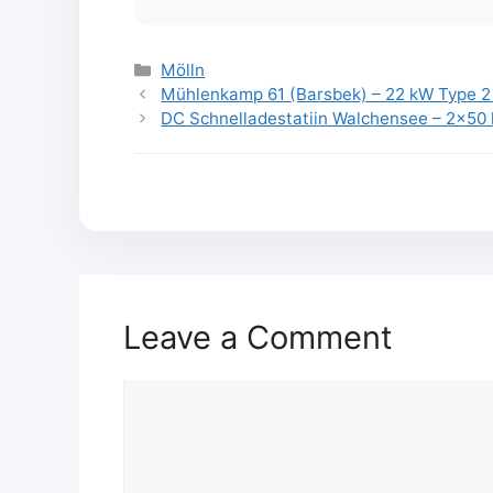
Categories
Mölln
Mühlenkamp 61 (Barsbek) – 22 kW Type 2 
DC Schnelladestatiin Walchensee – 2×5
Leave a Comment
Comment