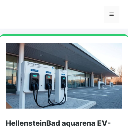
Skip
to
Menu
content
HellensteinBad aquarena EV-