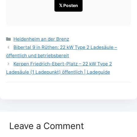
𝕏 Posten
Categories
Heidenheim an der Brenz
Bibertal 9 in Rüthen: 22 kW Type 2 Ladesäule –
öffentlich und betriebsbereit
Kerpen Friedrich-Ebert-Platz – 22 kW Type 2
Ladesäule (1 Ladepunkt) öffentlich | Ladeguide
Leave a Comment