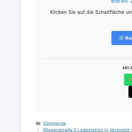
Bereit
Klicken Sie auf die Schaltfläche u
Ro
Mit 
Categories
Sömmerda
Wiesenstraße 5 Ladestation in Versmold –