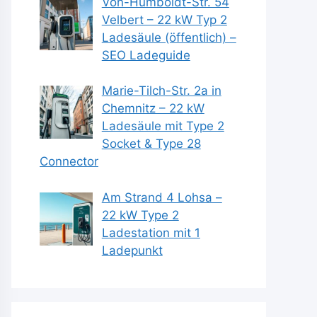
Von-Humboldt-Str. 54
Velbert – 22 kW Typ 2
Ladesäule (öffentlich) –
SEO Ladeguide
Marie-Tilch-Str. 2a in
Chemnitz – 22 kW
Ladesäule mit Type 2
Socket & Type 28
Connector
Am Strand 4 Lohsa –
22 kW Type 2
Ladestation mit 1
Ladepunkt