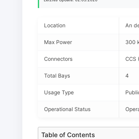
Location
An d
Max Power
300 k
Connectors
CCS 
Total Bays
4
Usage Type
Publi
Operational Status
Opera
Table of Contents