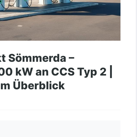
t Sömmerda –
300 kW an CCS Typ 2 |
im Überblick