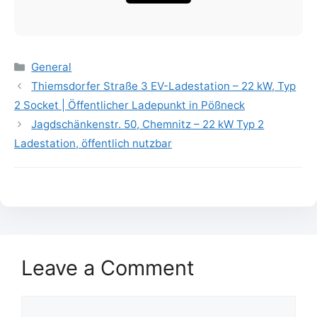
Categories
General
Thiemsdorfer Straße 3 EV-Ladestation – 22 kW, Typ
2 Socket | Öffentlicher Ladepunkt in Pößneck
Jagdschänkenstr. 50, Chemnitz – 22 kW Typ 2
Ladestation, öffentlich nutzbar
Leave a Comment
Comment