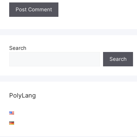
Search
Search
PolyLang