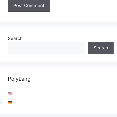
Search
Search
PolyLang