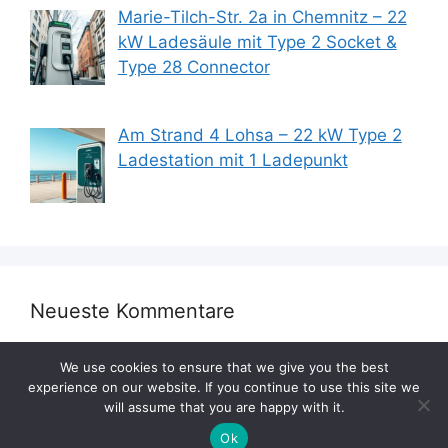
Marie-Tilch-Str. 2a in Chemnitz – 22
kW Ladesäule mit Type 2 Socket &
Type 28 Connector
Am Strand 4 Lohsa – 22 kW Type 2
Ladestation mit 1 Ladepunkt
Neueste Kommentare
We use cookies to ensure that we give you the best
experience on our website. If you continue to use this site we
will assume that you are happy with it.
Ok