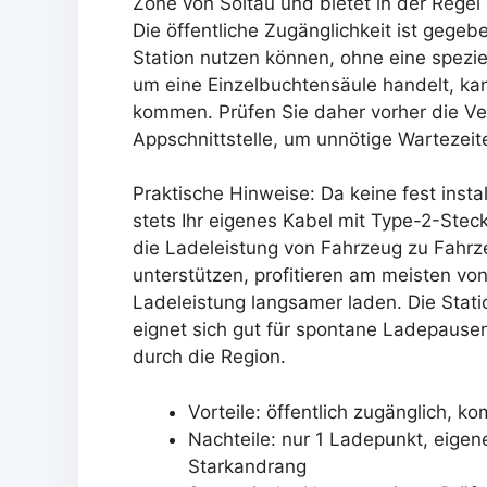
Zone von Soltau und bietet in der Regel
Die öffentliche Zugänglichkeit ist gege
Station nutzen können, ohne eine spezie
um eine Einzelbuchtensäule handelt, ka
kommen. Prüfen Sie daher vorher die Ver
Appschnittstelle, um unnötige Wartezei
Praktische Hinweise: Da keine fest instal
stets Ihr eigenes Kabel mit Type-2-Stec
die Ladeleistung von Fahrzeug zu Fahrz
unterstützen, profitieren am meisten vo
Ladeleistung langsamer laden. Die Station
eignet sich gut für spontane Ladepause
durch die Region.
Vorteile: öffentlich zugänglich, k
Nachteile: nur 1 Ladepunkt, eigen
Starkandrang