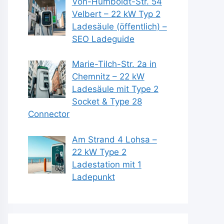
Von-Humboldt-Str. 54
Velbert – 22 kW Typ 2
Ladesäule (öffentlich) –
SEO Ladeguide
Marie-Tilch-Str. 2a in
Chemnitz – 22 kW
Ladesäule mit Type 2
Socket & Type 28
Connector
Am Strand 4 Lohsa –
22 kW Type 2
Ladestation mit 1
Ladepunkt