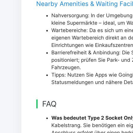
Nearby Amenities & Waiting Facil
Nahversorgung: In der Umgebung f
kleine Supermärkte – ideal, um Wa
Wartebereiche: Da es sich um eine
eigenen Wartebereich direkt an d
Einrichtungen wie Einkaufszentre
Barrierefreiheit & Anbindung: Die 
positioniert; prüfen Sie Park- un
Fahrzeugen.
Tipps: Nutzen Sie Apps wie GoingE
Statusmeldungen und nähere Detai
FAQ
Was bedeutet Type 2 Socket Onl
Kabelstrang. Sie benötigen ein e
Anschluss erfolgt über einen her