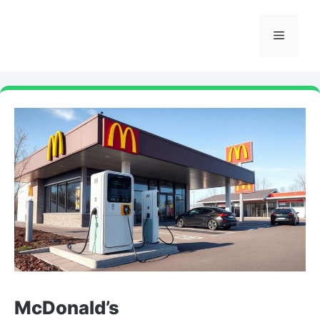
Skip
to
Menu
content
McDonald’s