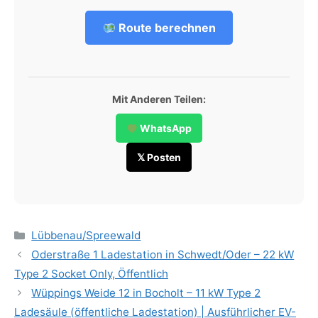
Route berechnen
Mit Anderen Teilen:
WhatsApp
𝕏 Posten
Categories
Lübbenau/Spreewald
Oderstraße 1 Ladestation in Schwedt/Oder – 22 kW
Type 2 Socket Only, Öffentlich
Wüppings Weide 12 in Bocholt – 11 kW Type 2
Ladesäule (öffentliche Ladestation) | Ausführlicher EV-