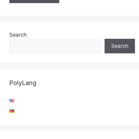
Search
Search
PolyLang