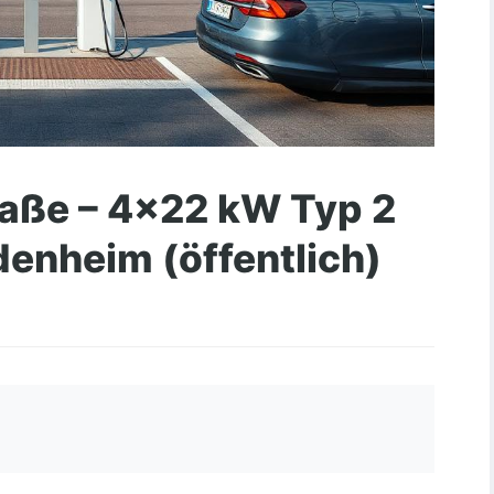
raße – 4×22 kW Typ 2
denheim (öffentlich)