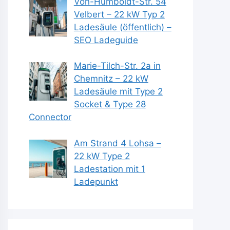
Von-Humboldt-Str. 54
Velbert – 22 kW Typ 2
Ladesäule (öffentlich) –
SEO Ladeguide
Marie-Tilch-Str. 2a in
Chemnitz – 22 kW
Ladesäule mit Type 2
Socket & Type 28
Connector
Am Strand 4 Lohsa –
22 kW Type 2
Ladestation mit 1
Ladepunkt