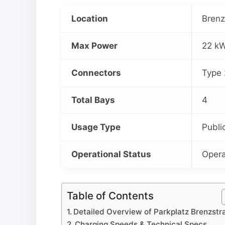
Location
Brenz
Max Power
22 k
Connectors
Type 
Total Bays
4
Usage Type
Publi
Operational Status
Opera
Table of Contents
Detailed Overview of Parkplatz Brenzstr
Charging Speeds & Technical Specs