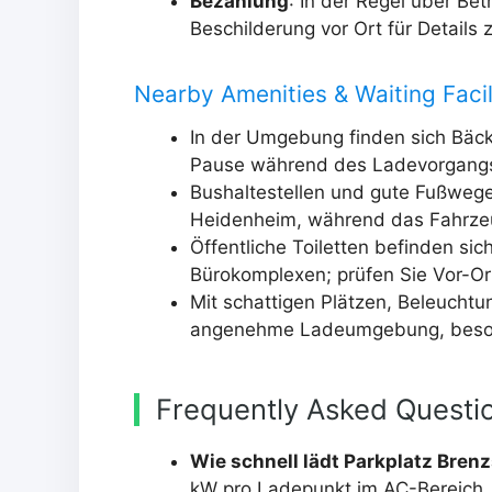
Bezahlung
: In der Regel über Be
Beschilderung vor Ort für Detail
Nearby Amenities & Waiting Facil
In der Umgebung finden sich Bäcke
Pause während des Ladevorgang
Bushaltestellen und gute Fußweg
Heidenheim, während das Fahrzeu
Öffentliche Toiletten befinden si
Bürokomplexen; prüfen Sie Vor-O
Mit schattigen Plätzen, Beleuchtu
angenehme Ladeumgebung, beson
Frequently Asked Questi
Wie schnell lädt Parkplatz Brenz
kW pro Ladepunkt im AC-Bereich. 