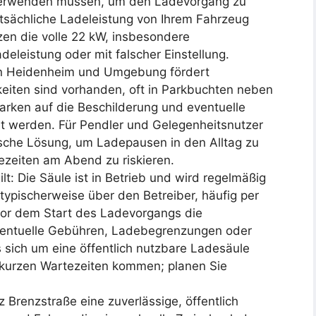
 verwenden müssen, um den Ladevorgang zu
atsächliche Ladeleistung von Ihrem Fahrzeug
zen die volle 22 kW, insbesondere
deleistung oder mit falscher Einstellung.
r in Heidenheim und Umgebung fördert
keiten sind vorhanden, oft in Parkbuchten neben
 Parken auf die Beschilderung und eventuelle
 werden. Für Pendler und Gelegenheitsnutzer
ische Lösung, um Ladepausen in den Alltag zu
ezeiten am Abend zu riskieren.
lt: Die Säule ist in Betrieb und wird regelmäßig
typischerweise über den Betreiber, häufig per
vor dem Start des Ladevorgangs die
entuelle Gebühren, Ladebegrenzungen oder
 sich um eine öffentlich nutzbare Ladesäule
u kurzen Wartezeiten kommen; planen Sie
Brenzstraße eine zuverlässige, öffentlich