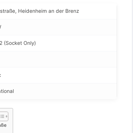
straße, Heidenheim an der Brenz
W
2 (Socket Only)
c
tional
aße