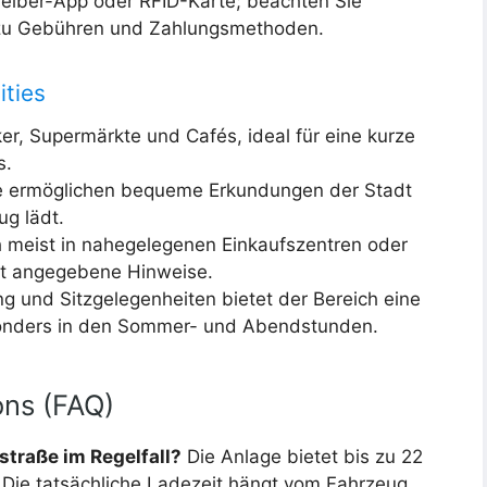
treiber-App oder RFID-Karte; beachten Sie
s zu Gebühren und Zahlungsmethoden.
ities
r, Supermärkte und Cafés, ideal für eine kurze
s.
e ermöglichen bequeme Erkundungen der Stadt
g lädt.
ch meist in nahegelegenen Einkaufszentren oder
rt angegebene Hinweise.
ng und Sitzgelegenheiten bietet der Bereich eine
ders in den Sommer- und Abendstunden.
ons (FAQ)
straße im Regelfall?
Die Anlage bietet bis zu 22
Die tatsächliche Ladezeit hängt vom Fahrzeug,