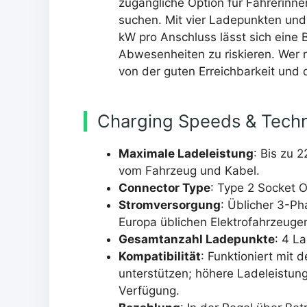
zugängliche Option für Fahrerinne
suchen. Mit vier Ladepunkten und
kW pro Anschluss lässt sich eine B
Abwesenheiten zu riskieren. Wer re
von der guten Erreichbarkeit und 
Charging Speeds & Techn
Maximale Ladeleistung
: Bis zu 
vom Fahrzeug und Kabel.
Connector Type
: Type 2 Socket On
Stromversorgung
: Üblicher 3-Ph
Europa üblichen Elektrofahrzeuge
Gesamtanzahl Ladepunkte
: 4 L
Kompatibilität
: Funktioniert mit
unterstützen; höhere Ladeleistung
Verfügung.