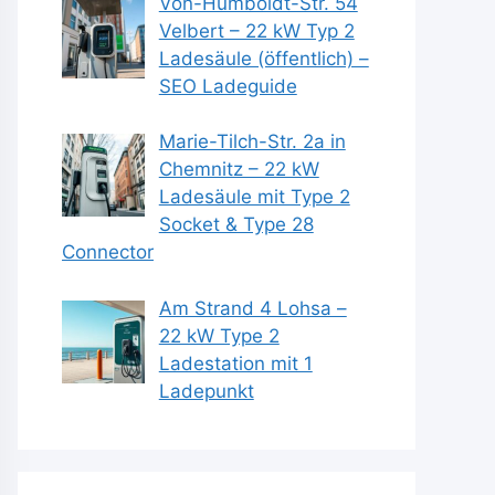
Von-Humboldt-Str. 54
Velbert – 22 kW Typ 2
Ladesäule (öffentlich) –
SEO Ladeguide
Marie-Tilch-Str. 2a in
Chemnitz – 22 kW
Ladesäule mit Type 2
Socket & Type 28
Connector
Am Strand 4 Lohsa –
22 kW Type 2
Ladestation mit 1
Ladepunkt