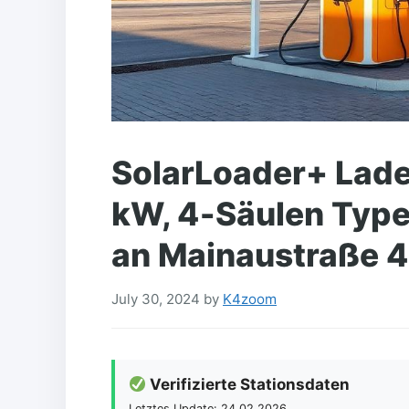
SolarLoader+ Lade
kW, 4‑Säulen Type
an Mainaustraße 
July 30, 2024
by
K4zoom
Verifizierte Stationsdaten
Letztes Update: 24.02.2026