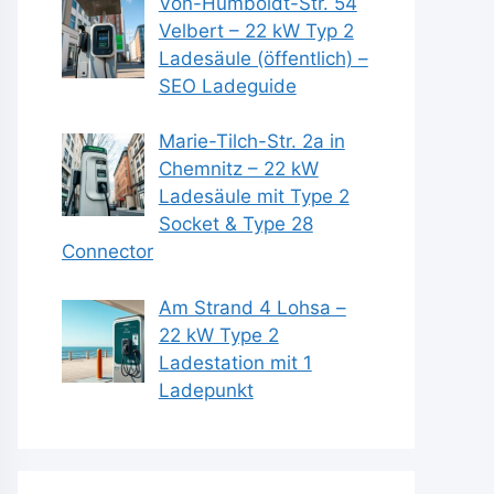
Von-Humboldt-Str. 54
Velbert – 22 kW Typ 2
Ladesäule (öffentlich) –
SEO Ladeguide
Marie-Tilch-Str. 2a in
Chemnitz – 22 kW
Ladesäule mit Type 2
Socket & Type 28
Connector
Am Strand 4 Lohsa –
22 kW Type 2
Ladestation mit 1
Ladepunkt