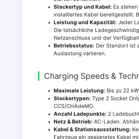
Steckertyp und Kabel:
Es stehen 
installiertes Kabel bereitgestellt.
Leistung und Kapazität:
Jeder La
Die tatsächliche Ladegeschwindig
Netzanschluss und der Verfügbark
Betriebsstatus:
Der Standort ist a
Auslastung variieren.
Charging Speeds & Techn
Maximale Leistung:
Bis zu 22 kW
Steckertypen:
Type 2 Socket Only 
CCS/CHAdeMO.
Anzahl Ladepunkte:
2 Ladebucht
Netz & Betrieb:
AC-Laden. Abhäng
Kabel & Stationsausstattung:
Kei
Fahrzeug ein geeignetes Kabel mit