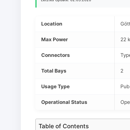
Location
Göt
Max Power
22 
Connectors
Typ
Total Bays
2
Usage Type
Pub
Operational Status
Ope
Table of Contents