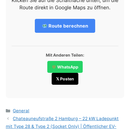
Klicken Sie auf die Schaltfläche unten, um die
Route direkt in Google Maps zu öffnen.
Route berechnen
Mit Anderen Teilen:
WhatsApp
𝕏 Posten
Categories
General
Chateauneufstraße 2 Hamburg – 22 kW Ladepunkt
mit Type 28 & Type 2 (Socket Only) | Öffentlicher EV-