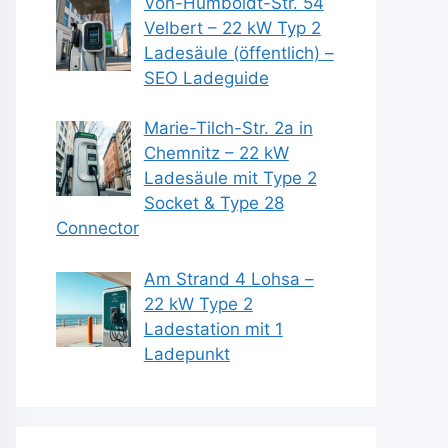
Von-Humboldt-Str. 54
Velbert – 22 kW Typ 2
Ladesäule (öffentlich) –
SEO Ladeguide
Marie-Tilch-Str. 2a in
Chemnitz – 22 kW
Ladesäule mit Type 2
Socket & Type 28
Connector
Am Strand 4 Lohsa –
22 kW Type 2
Ladestation mit 1
Ladepunkt