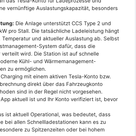
an das Tesla-Konto für Ladeprozesse und
ine vernünftige Auslastungskapazität, besonders
stung:
Die Anlage unterstützt CCS Type 2 und
kW pro Stall. Die tatsächliche Ladeleistung hängt
, Temperatur und aktueller Auslastung ab. Selbst
Lastmanagement-System dafür, dass die
verteilt wird. Die Station ist auf schnelle
 moderne Kühl- und Wärmemanagement-
gen zu ermöglichen.
 Charging mit einem aktiven Tesla-Konto bzw.
 Abrechnung direkt über das Fahrzeugkonto
oden sind in der Regel nicht vorgesehen.
App aktuell ist und Ihr Konto verifiziert ist, bevor
s ist aktuell Operational, was bedeutet, dass
ie bei allen Schnellladestationen kann es zu
esondere zu Spitzenzeiten oder bei hohem