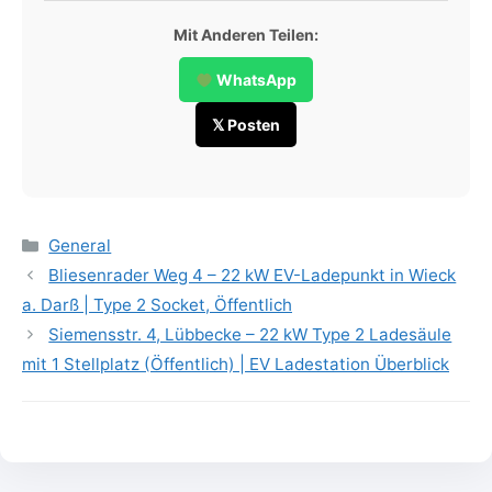
Mit Anderen Teilen:
WhatsApp
𝕏 Posten
Categories
General
Bliesenrader Weg 4 – 22 kW EV-Ladepunkt in Wieck
a. Darß | Type 2 Socket, Öffentlich
Siemensstr. 4, Lübbecke – 22 kW Type 2 Ladesäule
mit 1 Stellplatz (Öffentlich) | EV Ladestation Überblick