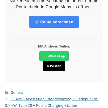
Klicken Sie auf die Schaltfläche unten, um die
Route direkt in Google Maps zu öffnen.
Route berechnen
Mit Anderen Teilen:
WhatsApp
𝕏 Posten
Categories
General
E-Bike-Ladestation Friedrichskoog: 5 Ladepunkte,
3.7 kW, Type 28 – Public Charging Station