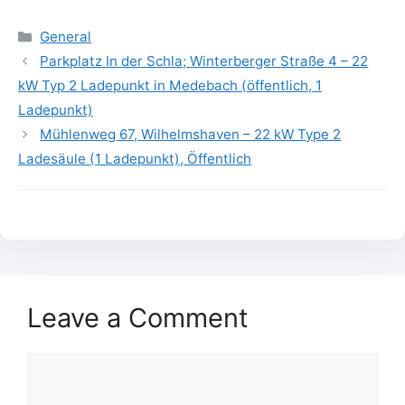
Categories
General
Parkplatz In der Schla; Winterberger Straße 4 – 22
kW Typ 2 Ladepunkt in Medebach (öffentlich, 1
Ladepunkt)
Mühlenweg 67, Wilhelmshaven – 22 kW Type 2
Ladesäule (1 Ladepunkt), Öffentlich
Leave a Comment
Comment