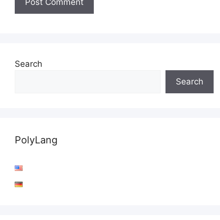
Search
Search
PolyLang